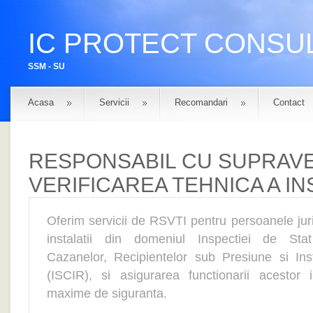
IC PROTECT CONSU
SSM - SU
Acasa
Servicii
Recomandari
Contact
RESPONSABIL CU SUPRAV
VERIFICAREA TEHNICA A IN
Oferim servicii de RSVTI pentru persoanele jur
instalatii din domeniul Inspectiei de Sta
Cazanelor, Recipientelor sub Presiune si Insta
(ISCIR), si asigurarea functionarii acestor in
maxime de siguranta.